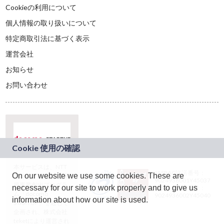
Cookieの利用について
個人情報の取り扱いについて
特定商取引法に基づく表示
運営会社
お知らせ
お問い合わせ
本サービスは、NTT
JASRAC許諾番号：
On our website we use some cookies. These are
ドコモグループの新
9024936001Y45037
規事業創出プログラ
necessary for our site to work properly and to give us
JASRAC許諾番号：
ム「docomo
9024936002Y45040
information about how our site is used.
STARTUP」を通じて
企画され、株式会社
teketにより運営され