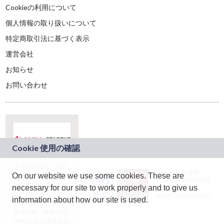
Cookieの利用について
個人情報の取り扱いについて
特定商取引法に基づく表示
運営会社
お知らせ
お問い合わせ
本サービスは、NTT
JASRAC許諾番号：
On our website we use some cookies. These are
ドコモグループの新
9024936001Y45037
規事業創出プログラ
necessary for our site to work properly and to give us
JASRAC許諾番号：
ム「docomo
9024936002Y45040
information about how our site is used.
STARTUP」を通じて
企画され、株式会社
teketにより運営され