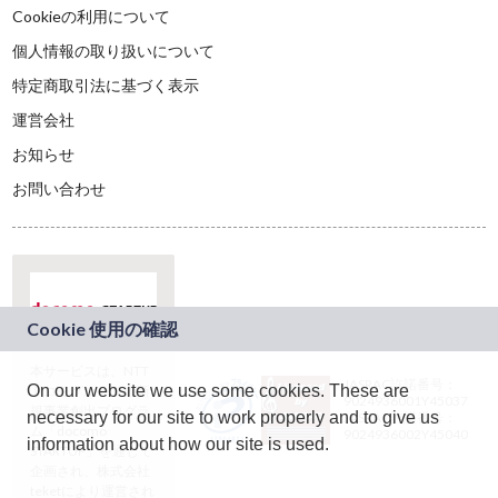
Cookieの利用について
個人情報の取り扱いについて
特定商取引法に基づく表示
運営会社
お知らせ
お問い合わせ
本サービスは、NTT
JASRAC許諾番号：
On our website we use some cookies. These are
ドコモグループの新
9024936001Y45037
規事業創出プログラ
necessary for our site to work properly and to give us
JASRAC許諾番号：
ム「docomo
9024936002Y45040
information about how our site is used.
STARTUP」を通じて
企画され、株式会社
teketにより運営され