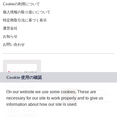
Cookieの利用について
個人情報の取り扱いについて
特定商取引法に基づく表示
運営会社
お知らせ
お問い合わせ
本サービスは、NTT
JASRAC許諾番号：
On our website we use some cookies. These are
ドコモグループの新
9024936001Y45037
規事業創出プログラ
necessary for our site to work properly and to give us
JASRAC許諾番号：
ム「docomo
9024936002Y45040
information about how our site is used.
STARTUP」を通じて
企画され、株式会社
teketにより運営され