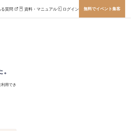
無料でイベント集客
ある質問
資料・マニュアル
ログイン
た。
在利用でき