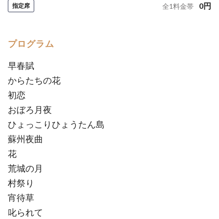
0
円
指定席
全
1
料金帯
プログラム
早春賦
からたちの花
初恋
おぼろ月夜
ひょっこりひょうたん島
蘇州夜曲
花
荒城の月
村祭り
宵待草
叱られて