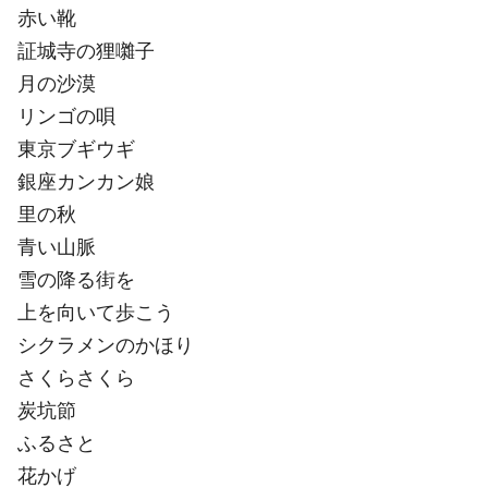
赤い靴
証城寺の狸囃子
月の沙漠
リンゴの唄
東京ブギウギ
銀座カンカン娘
里の秋
青い山脈
雪の降る街を
上を向いて歩こう
シクラメンのかほり
さくらさくら
炭坑節
ふるさと
花かげ