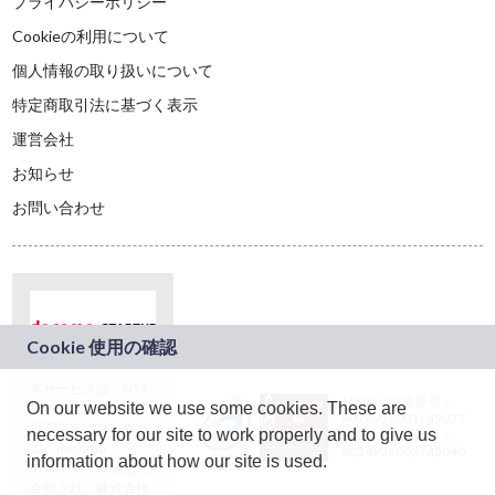
プライバシーポリシー
Cookieの利用について
個人情報の取り扱いについて
特定商取引法に基づく表示
運営会社
お知らせ
お問い合わせ
本サービスは、NTT
JASRAC許諾番号：
On our website we use some cookies. These are
ドコモグループの新
9024936001Y45037
規事業創出プログラ
necessary for our site to work properly and to give us
JASRAC許諾番号：
ム「docomo
9024936002Y45040
information about how our site is used.
STARTUP」を通じて
企画され、株式会社