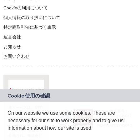
Cookieの利用について
個人情報の取り扱いについて
特定商取引法に基づく表示
運営会社
お知らせ
お問い合わせ
本サービスは、NTT
JASRAC許諾番号：
On our website we use some cookies. These are
ドコモグループの新
9024936001Y45037
規事業創出プログラ
necessary for our site to work properly and to give us
JASRAC許諾番号：
ム「docomo
9024936002Y45040
information about how our site is used.
STARTUP」を通じて
企画され、株式会社