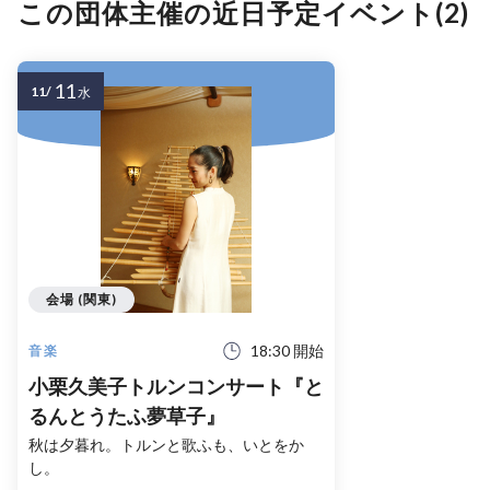
この団体主催の近日予定イベント(2)
11
11/
水
会場 (関東)
18:30 開始
音楽
小栗久美子トルンコンサート『と
るんとうたふ夢草子』
秋は夕暮れ。トルンと歌ふも、いとをか
し。