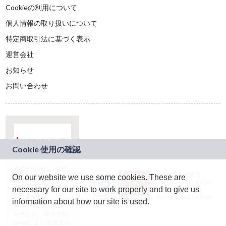
Cookieの利用について
個人情報の取り扱いについて
特定商取引法に基づく表示
運営会社
お知らせ
お問い合わせ
本サービスは、NTT
JASRAC許諾番号：
On our website we use some cookies. These are
ドコモグループの新
9024936001Y45037
規事業創出プログラ
necessary for our site to work properly and to give us
JASRAC許諾番号：
ム「docomo
9024936002Y45040
information about how our site is used.
STARTUP」を通じて
企画され、株式会社
teketにより運営され