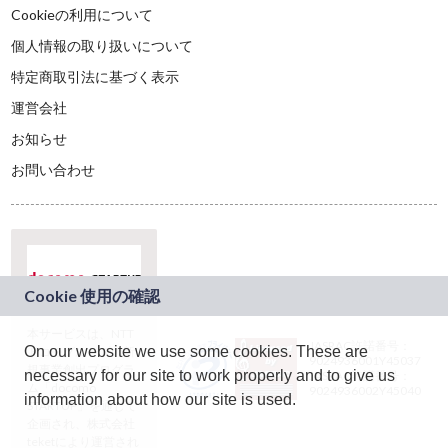
Cookieの利用について
個人情報の取り扱いについて
特定商取引法に基づく表示
運営会社
お知らせ
お問い合わせ
本サービスは、NTT
JASRAC許諾番号：
On our website we use some cookies. These are
ドコモグループの新
9024936001Y45037
規事業創出プログラ
necessary for our site to work properly and to give us
JASRAC許諾番号：
ム「docomo
9024936002Y45040
information about how our site is used.
STARTUP」を通じて
企画され、株式会社
teketにより運営され