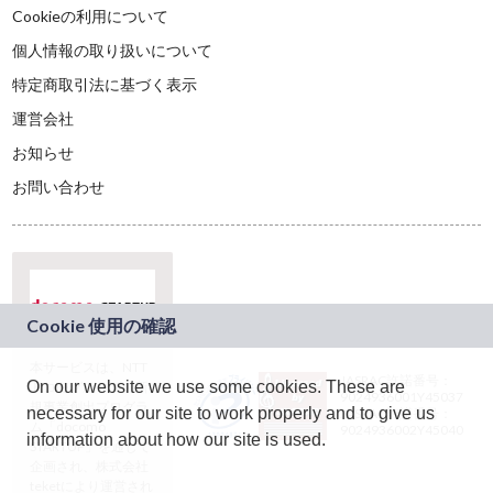
Cookieの利用について
個人情報の取り扱いについて
特定商取引法に基づく表示
運営会社
お知らせ
お問い合わせ
本サービスは、NTT
JASRAC許諾番号：
On our website we use some cookies. These are
ドコモグループの新
9024936001Y45037
規事業創出プログラ
necessary for our site to work properly and to give us
JASRAC許諾番号：
ム「docomo
9024936002Y45040
information about how our site is used.
STARTUP」を通じて
企画され、株式会社
teketにより運営され