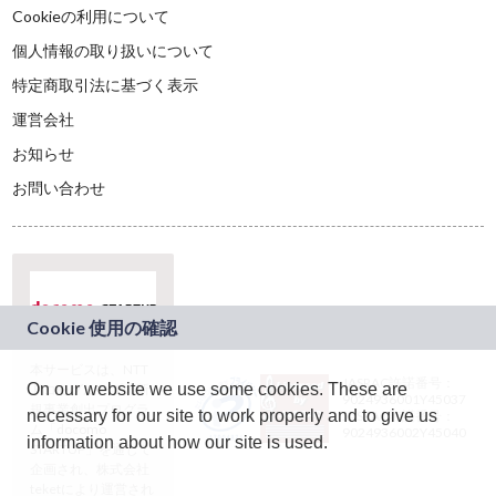
Cookieの利用について
個人情報の取り扱いについて
特定商取引法に基づく表示
運営会社
お知らせ
お問い合わせ
本サービスは、NTT
JASRAC許諾番号：
On our website we use some cookies. These are
ドコモグループの新
9024936001Y45037
規事業創出プログラ
necessary for our site to work properly and to give us
JASRAC許諾番号：
ム「docomo
9024936002Y45040
information about how our site is used.
STARTUP」を通じて
企画され、株式会社
teketにより運営され