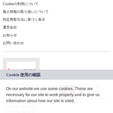
Cookieの利用について
個人情報の取り扱いについて
特定商取引法に基づく表示
運営会社
お知らせ
お問い合わせ
本サービスは、NTT
JASRAC許諾番号：
On our website we use some cookies. These are
ドコモグループの新
9024936001Y45037
規事業創出プログラ
necessary for our site to work properly and to give us
JASRAC許諾番号：
ム「docomo
9024936002Y45040
information about how our site is used.
STARTUP」を通じて
企画され、株式会社
teketにより運営され