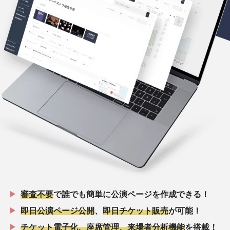
審査不要
で誰でも簡単に公演ページを作成できる！
即日公演ページ公開
、
即日チケット販売
が可能！
チケット電子化、座席管理、来場者分析機能
を搭載！