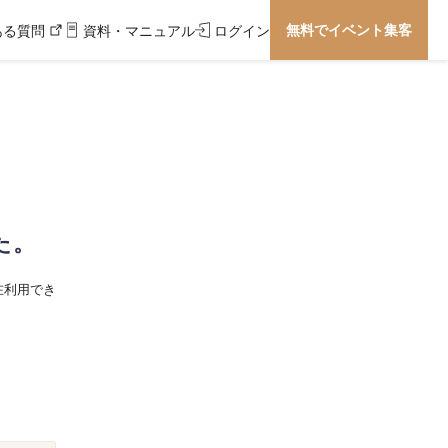
無料でイベント集客
ある質問
資料・マニュアル
ログイン
た。
在利用でき