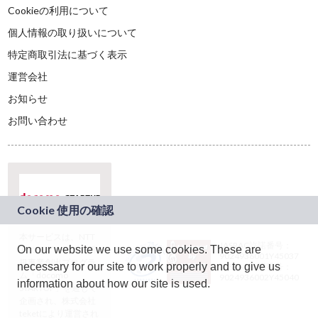
Cookieの利用について
個人情報の取り扱いについて
特定商取引法に基づく表示
運営会社
お知らせ
お問い合わせ
本サービスは、NTT
JASRAC許諾番号：
On our website we use some cookies. These are
ドコモグループの新
9024936001Y45037
規事業創出プログラ
necessary for our site to work properly and to give us
JASRAC許諾番号：
ム「docomo
9024936002Y45040
information about how our site is used.
STARTUP」を通じて
企画され、株式会社
teketにより運営され