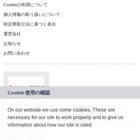
Cookieの利用について
個人情報の取り扱いについて
特定商取引法に基づく表示
運営会社
お知らせ
お問い合わせ
本サービスは、NTT
JASRAC許諾番号：
On our website we use some cookies. These are
ドコモグループの新
9024936001Y45037
規事業創出プログラ
necessary for our site to work properly and to give us
JASRAC許諾番号：
ム「docomo
9024936002Y45040
information about how our site is used.
STARTUP」を通じて
企画され、株式会社
teketにより運営され