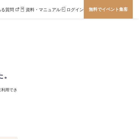
無料でイベント集客
ある質問
資料・マニュアル
ログイン
た。
在利用でき