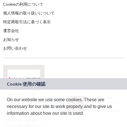
Cookieの利用について
個人情報の取り扱いについて
特定商取引法に基づく表示
運営会社
お知らせ
お問い合わせ
本サービスは、NTT
JASRAC許諾番号：
On our website we use some cookies. These are
ドコモグループの新
9024936001Y45037
規事業創出プログラ
necessary for our site to work properly and to give us
JASRAC許諾番号：
ム「docomo
9024936002Y45040
information about how our site is used.
STARTUP」を通じて
企画され、株式会社
teketにより運営され