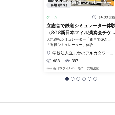
会場 (関東)
14:00 開
ゲーム
立志舎で鉄道シミュレーター体
（8/18新日本フィル演奏会チケ
ット購入者限定）
人気運転シミュレーター「電車でGO!!」
「運転シミュレーター」体験
学校法人立志舎のアルカタワーズ校舎
688
387
新日本フィルハーモニー交響楽団