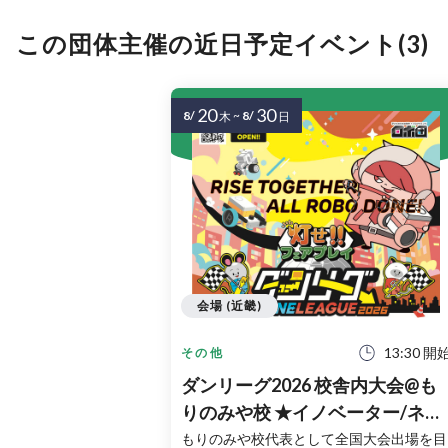
この団体主催の近日予定イベント(3)
20
30
8/
~
8/
木
日
会場 (近畿)
13:30 開
その他
ダンリーグ2026 校舎内大会@も
りのみや校 ★イノベーター/ネク
スト/フロンティア★
もりのみや校代表として全国大会出場を目