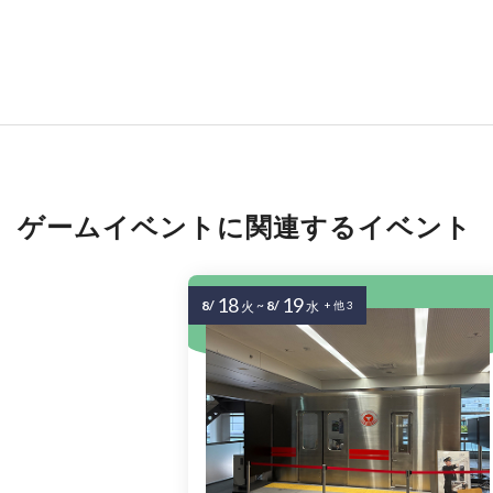
ゲームイベントに関連するイベント
18
19
8/
~
8/
火
水
+ 他 3