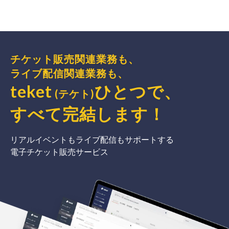
チケット販売関連業務も、
ライブ配信関連業務も、
teket
ひとつで、
(テケト)
すべて完結
します
！
リアルイベントもライブ配信もサポートする
電子チケット販売サービス