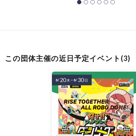
この団体主催の近日予定イベント(3)
20
30
8/
~
8/
木
日