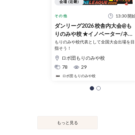
会場 (近畿)
13:30 開
その他
ダンリーグ2026 校舎内大会@も
りのみや校 ★イノベーター/ネク
スト/フロンティア★
もりのみや校代表として全国大会出場を目
指そう！
ロボ団もりのみや校
78
29
ロボ団 もりのみや校
もっと見る