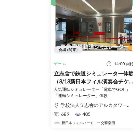
会場 (関東)
14:00 開
ゲーム
立志舎で鉄道シミュレーター体
（8/18新日本フィル演奏会チケ
ット購入者限定）
人気運転シミュレーター「電車でGO!!」
「運転シミュレーター」体験
学校法人立志舎のアルカタワーズ校舎
689
405
新日本フィルハーモニー交響楽団