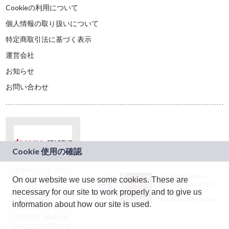
Cookieの利用について
個人情報の取り扱いについて
特定商取引法に基づく表示
運営会社
お知らせ
お問い合わせ
本サービスは、NTT
JASRAC許諾番号：
On our website we use some cookies. These are
ドコモグループの新
9024936001Y45037
規事業創出プログラ
necessary for our site to work properly and to give us
JASRAC許諾番号：
ム「docomo
9024936002Y45040
information about how our site is used.
STARTUP」を通じて
企画され、株式会社
teketにより運営され