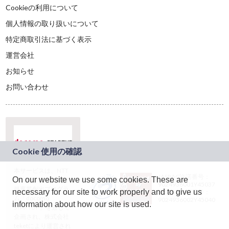
Cookieの利用について
個人情報の取り扱いについて
特定商取引法に基づく表示
運営会社
お知らせ
お問い合わせ
本サービスは、NTT
JASRAC許諾番号：
On our website we use some cookies. These are
ドコモグループの新
9024936001Y45037
規事業創出プログラ
necessary for our site to work properly and to give us
JASRAC許諾番号：
ム「docomo
9024936002Y45040
information about how our site is used.
STARTUP」を通じて
企画され、株式会社
teketにより運営され