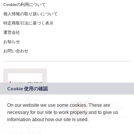
Cookieの利用について
個人情報の取り扱いについて
特定商取引法に基づく表示
運営会社
お知らせ
お問い合わせ
本サービスは、NTT
JASRAC許諾番号：
On our website we use some cookies. These are
ドコモグループの新
9024936001Y45037
規事業創出プログラ
necessary for our site to work properly and to give us
JASRAC許諾番号：
ム「docomo
9024936002Y45040
information about how our site is used.
STARTUP」を通じて
企画され、株式会社
teketにより運営され