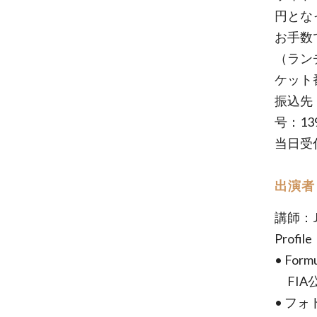
円とな
お手数
（ラン
ケット
振込先
号：13
当日受
出演者
講師：
Profile
• Form
FIA
• フ