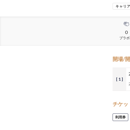
キャリ
0
ブラボ
開場/
[ 1 ]
チケッ
利用券