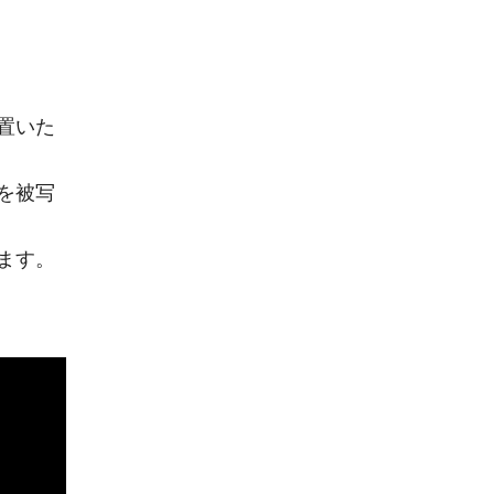
置いた
を被写
ます。