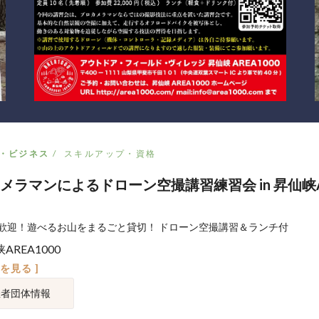
・ビジネス
スキルアップ・資格
メラマンによるドローン空撮講習練習会 in 昇仙峡A
歓迎！遊べるお山をまるごと貸切！ ドローン空撮講習＆ランチ付
AREA1000
図を見る ]
催者団体情報