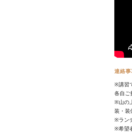
連絡事
※講習
各自ご
※山の
装・装
※ラン
※希望