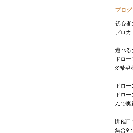
プログ
初心者
プロカ
遊べる
ドロー
※希望
ドロー
ドロー
んで実
開催日 
集合9：