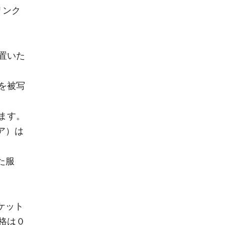
リンク
置いた
を被写
ます。
ア）は
た服
ケット
格は０