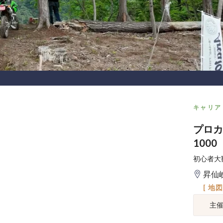
キャリア
プロカ
1000
初心者大
昇仙峡
[ 地
主