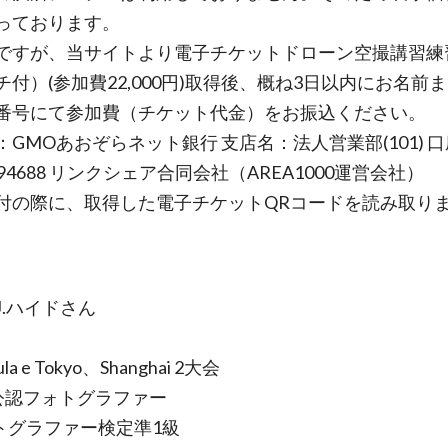
っております。
ですが、当サイトより電子チケットドローン空撮講習練
チ付）(参加費22,000円)取得後、概ね3日以内にお名前
番号にて参加費（チケット代金）をお振込ください。
：GMOあおぞらネット銀行 支店名：法人営業部(101) 
94688 リンクシェア合同会社（AREA1000運営会社）
付の際に、取得した電子チケットQRコードを読み取り
J.ハイドさん
ula e Tokyo、Shanghai 2大会
公認フォトグラファー
ォトグラファー検定準1級