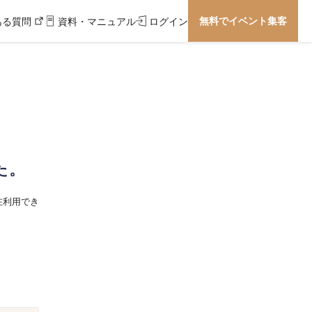
無料でイベント集客
ある質問
資料・マニュアル
ログイン
た。
在利用でき