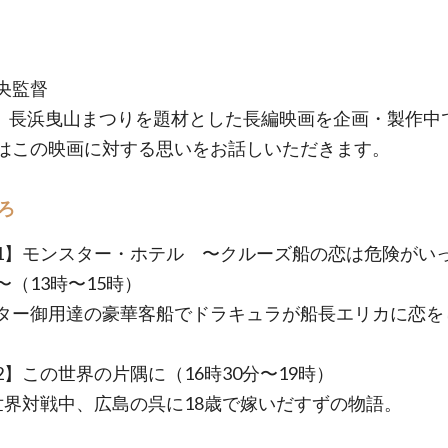
央監督
、長浜曳山まつりを題材とした長編映画を企画・製作中
はこの映画に対する思いをお話しいただきます。
ろ
1】モンスター・ホテル 〜クルーズ船の恋は危険がい
〜（13時〜15時）
ター御用達の豪華客船でドラキュラが船長エリカに恋を
2】この世界の片隅に（16時30分〜19時）
世界対戦中、広島の呉に18歳で嫁いだすずの物語。