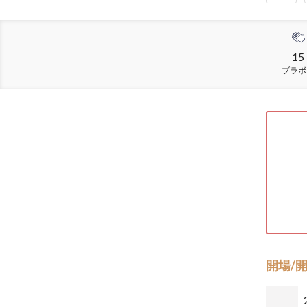
15
ブラボ
開場/