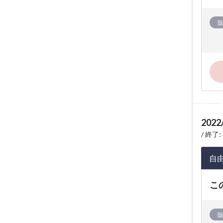
2022
終了: 
自
こ