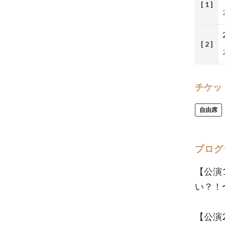
[ 1 ]
[ 2 ]
チケッ
自由席
プログ
【公演
い？！
【公演