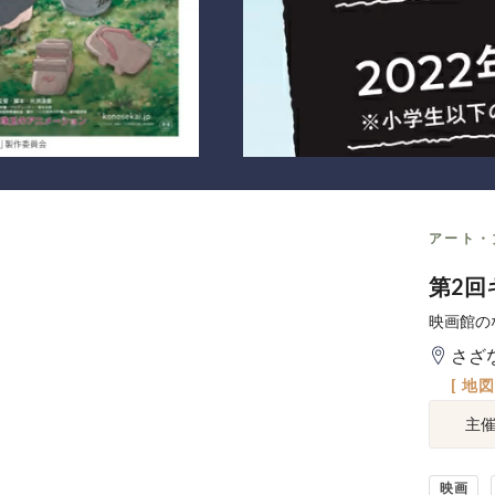
アート・
第2回
映画館の
さざ
[ 地
主
映画