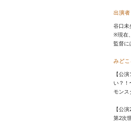
出演者
谷口未
※現在
監督に
みどこ
【公演
い？！
モンス
【公演
第2次