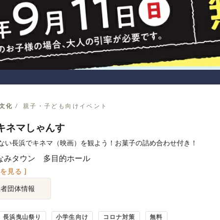
文化
親子・子ども向けイベント
キネマしゃんす
ない長浜でキネマ（映画）を観よう！お菓子の詰め合わせ付き！
なみタウン 多目的ホール
図を見る ]
催者団体情報
長浜曳山祭り
小学生向け
コロナ対策
無料