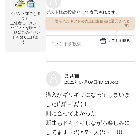
ゲスト
様の投稿として表示されます。
イベント前でも後
でも
贈られたギフトの売上は主催者に還元されま
主催者にコメント
す!
やギフトを贈って
一緒にこのイベン
トを盛り上げよ
ギフトを贈る
う！
まさ吉
2021年09月09日
(ID:11760)
購入がギリギリになってしまいま
した(ﾟДﾟ≡ﾟДﾟ)！
間に合ってよかった
新曲もドキドキしながら楽しみに
してます・:*(〃∇〃人)*:・━!!!!