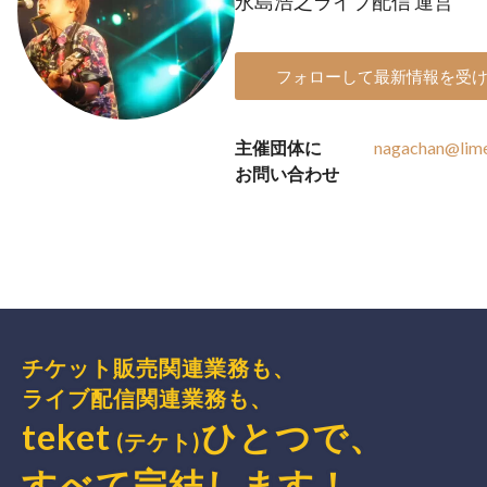
永島浩之ライブ配信 運営
フォローして最新情報を受
主催団体に
nagachan@lime
お問い合わせ
チケット販売関連業務も、
ライブ配信関連業務も、
teket
ひとつで、
(テケト)
すべて完結
します
！