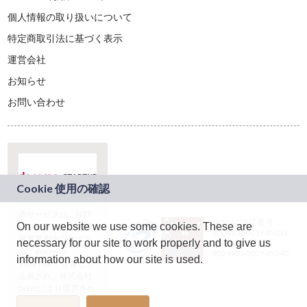
個人情報の取り扱いについて
特定商取引法に基づく表示
運営会社
お知らせ
お問い合わせ
本サービスは、NTT
JASRAC許諾番号：
On our website we use some cookies. These are
ドコモグループの新
9024936001Y45037
規事業創出プログラ
necessary for our site to work properly and to give us
JASRAC許諾番号：
ム「docomo
9024936002Y45040
information about how our site is used.
STARTUP」を通じて
企画され、株式会社
teketにより運営され
ています。