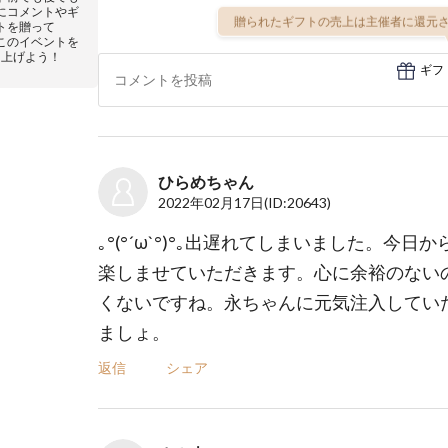
にコメントやギ
贈られたギフトの売上は主催者に還元さ
トを贈って
このイベントを
り上げよう！
ギフ
ひらめちゃん
2022年02月17日
(ID:20643)
｡°(°´ω`°)°｡出遅れてしまいました。今日
楽しませていただきます。心に余裕のない
くないですね。永ちゃんに元気注入してい
ましょ。
返信
シェア