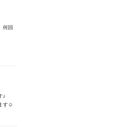
、何回
す♪
す☺️