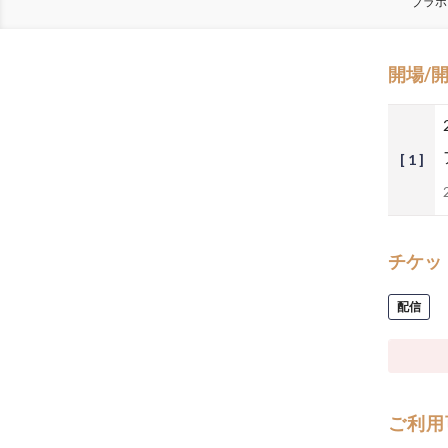
ブラボ
開場/
[ 1 ]
チケッ
配信
ご利用