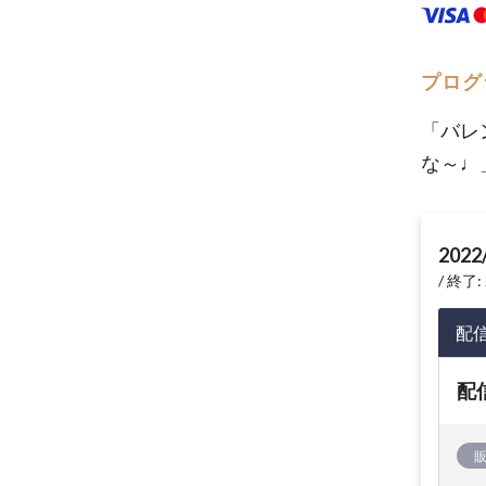
プログ
「バレ
な～♩
2022
終了: 
配
配