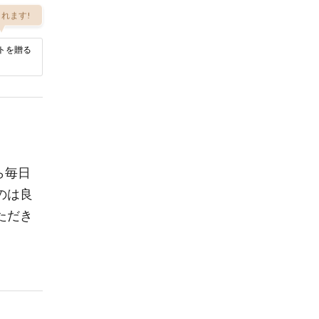
れます!
トを贈る
から毎日
のは良
ただき