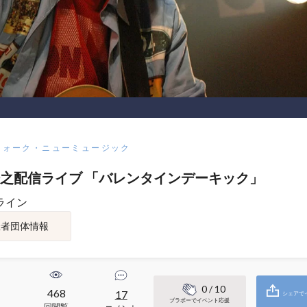
フォーク・ニューミュージック
之配信ライブ 「バレンタインデーキック」
ライン
催者団体情報
0
/ 10
468
1
17
シェアで
ブラボーでイベント応援
回閲覧