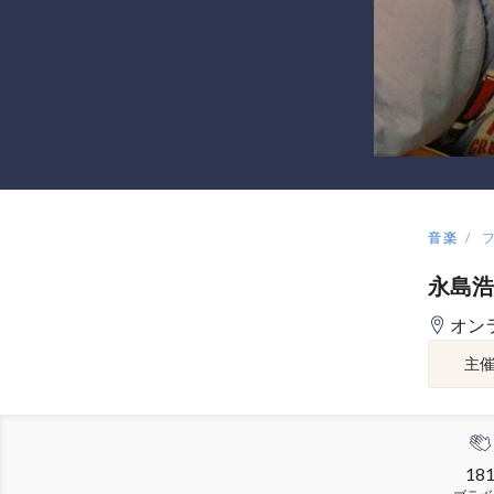
音楽
永島浩
オン
主
18