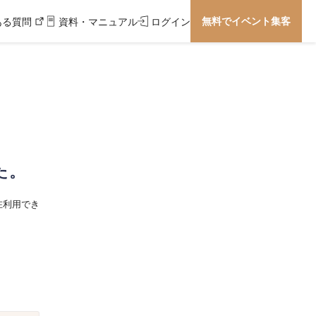
無料でイベント集客
ある質問
資料・マニュアル
ログイン
た。
在利用でき