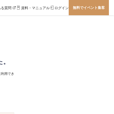
無料でイベント集客
ある質問
資料・マニュアル
ログイン
た。
在利用でき