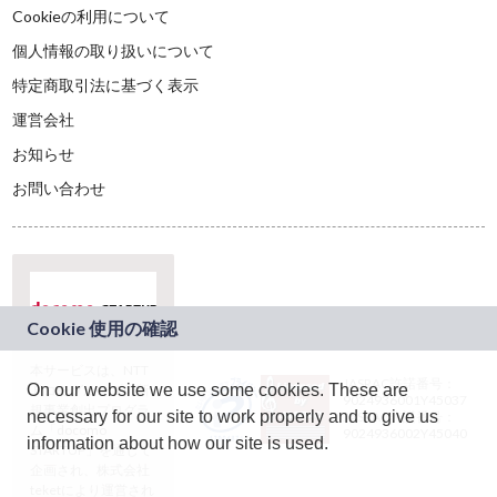
Cookieの利用について
個人情報の取り扱いについて
特定商取引法に基づく表示
運営会社
お知らせ
お問い合わせ
本サービスは、NTT
JASRAC許諾番号：
On our website we use some cookies. These are
ドコモグループの新
9024936001Y45037
規事業創出プログラ
necessary for our site to work properly and to give us
JASRAC許諾番号：
ム「docomo
9024936002Y45040
information about how our site is used.
STARTUP」を通じて
企画され、株式会社
teketにより運営され