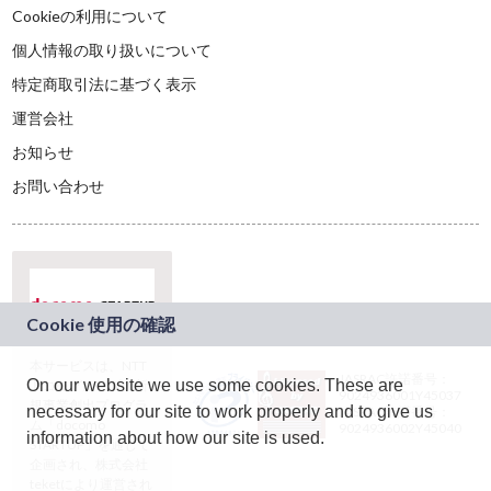
Cookieの利用について
個人情報の取り扱いについて
特定商取引法に基づく表示
運営会社
お知らせ
お問い合わせ
本サービスは、NTT
JASRAC許諾番号：
On our website we use some cookies. These are
ドコモグループの新
9024936001Y45037
規事業創出プログラ
necessary for our site to work properly and to give us
JASRAC許諾番号：
ム「docomo
9024936002Y45040
information about how our site is used.
STARTUP」を通じて
企画され、株式会社
teketにより運営され