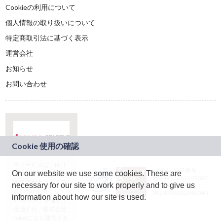
Cookieの利用について
個人情報の取り扱いについて
特定商取引法に基づく表示
運営会社
お知らせ
お問い合わせ
本サービスは、NTT
JASRAC許諾番号：
On our website we use some cookies. These are
ドコモグループの新
9024936001Y45037
規事業創出プログラ
necessary for our site to work properly and to give us
JASRAC許諾番号：
ム「docomo
9024936002Y45040
information about how our site is used.
STARTUP」を通じて
企画され、株式会社
teketにより運営され