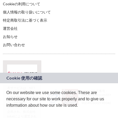
Cookieの利用について
個人情報の取り扱いについて
特定商取引法に基づく表示
運営会社
お知らせ
お問い合わせ
本サービスは、NTT
JASRAC許諾番号：
On our website we use some cookies. These are
ドコモグループの新
9024936001Y45037
規事業創出プログラ
necessary for our site to work properly and to give us
JASRAC許諾番号：
ム「docomo
9024936002Y45040
information about how our site is used.
STARTUP」を通じて
企画され、株式会社
teketにより運営され