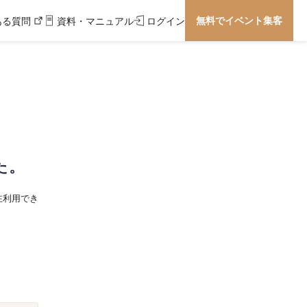
無料でイベント集客
ある質問
資料・マニュアル
ログイン
た。
在利用でき