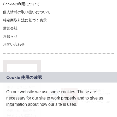
Cookieの利用について
個人情報の取り扱いについて
特定商取引法に基づく表示
運営会社
お知らせ
お問い合わせ
本サービスは、NTT
JASRAC許諾番号：
On our website we use some cookies. These are
ドコモグループの新
9024936001Y45037
規事業創出プログラ
necessary for our site to work properly and to give us
JASRAC許諾番号：
ム「docomo
9024936002Y45040
information about how our site is used.
STARTUP」を通じて
企画され、株式会社
teketにより運営され