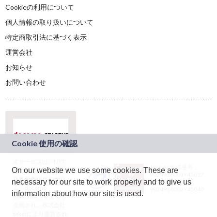
Cookieの利用について
個人情報の取り扱いについて
特定商取引法に基づく表示
運営会社
お知らせ
お問い合わせ
本サービスは、NTT
JASRAC許諾番号：
On our website we use some cookies. These are
ドコモグループの新
9024936001Y45037
規事業創出プログラ
necessary for our site to work properly and to give us
JASRAC許諾番号：
ム「docomo
9024936002Y45040
information about how our site is used.
STARTUP」を通じて
企画され、株式会社
teketにより運営され