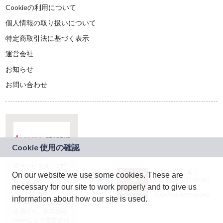
Cookieの利用について
個人情報の取り扱いについて
特定商取引法に基づく表示
運営会社
お知らせ
お問い合わせ
本サービスは、NTT
JASRAC許諾番号：
On our website we use some cookies. These are
ドコモグループの新
9024936001Y45037
規事業創出プログラ
necessary for our site to work properly and to give us
JASRAC許諾番号：
ム「docomo
9024936002Y45040
information about how our site is used.
STARTUP」を通じて
企画され、株式会社
teketにより運営され