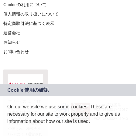
Cookieの利用について
個人情報の取り扱いについて
特定商取引法に基づく表示
運営会社
お知らせ
お問い合わせ
本サービスは、NTT
JASRAC許諾番号：
On our website we use some cookies. These are
ドコモグループの新
9024936001Y45037
規事業創出プログラ
necessary for our site to work properly and to give us
JASRAC許諾番号：
ム「docomo
9024936002Y45040
information about how our site is used.
STARTUP」を通じて
企画され、株式会社
teketにより運営され