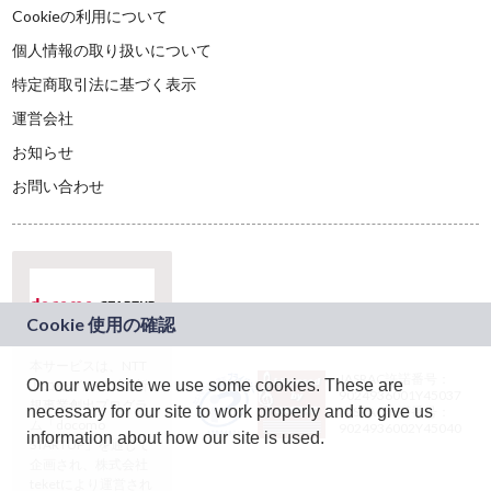
Cookieの利用について
個人情報の取り扱いについて
特定商取引法に基づく表示
運営会社
お知らせ
お問い合わせ
本サービスは、NTT
JASRAC許諾番号：
On our website we use some cookies. These are
ドコモグループの新
9024936001Y45037
規事業創出プログラ
necessary for our site to work properly and to give us
JASRAC許諾番号：
ム「docomo
9024936002Y45040
information about how our site is used.
STARTUP」を通じて
企画され、株式会社
teketにより運営され