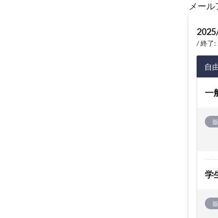
メール
2025
終了: 
自
一
学