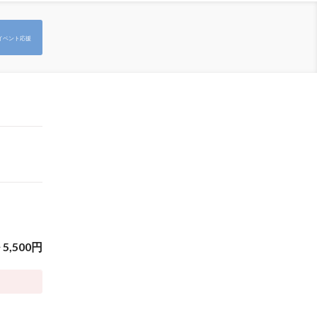
イベント応援
~
5,500
円