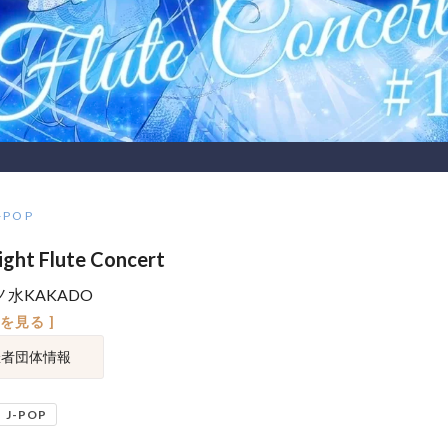
-POP
ght Flute Concert
水KAKADO
図を見る ]
催者団体情報
J-POP