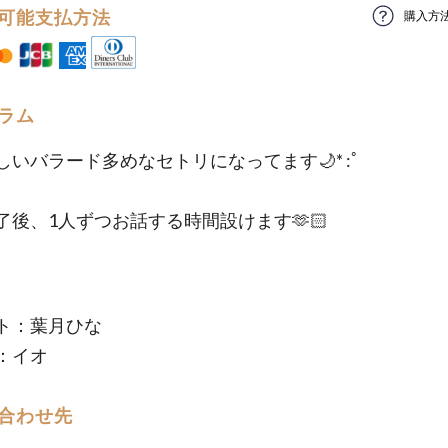
可能支払方法
購入方
ラム
しいバラード多めなセトリになってます🌙* :ﾟ
了後、1人ずつお話する時間設けます🫶🏻
ト：葉月ひな
：イオ
合わせ先