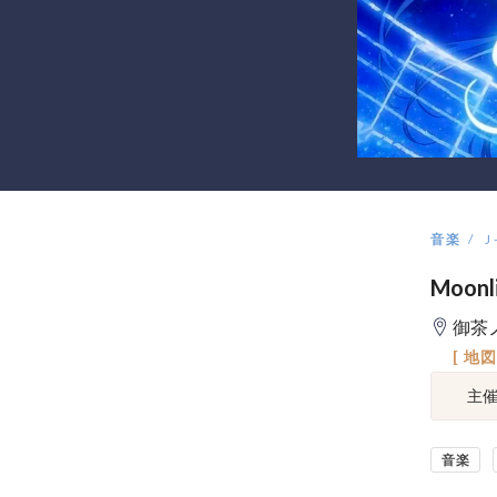
音楽
J
Moonli
御茶ノ
[ 地
主
音楽