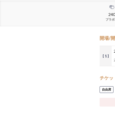
24
ブラボ
開場/
[ 1 ]
チケッ
自由席