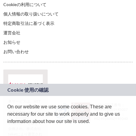
Cookieの利用について
個人情報の取り扱いについて
特定商取引法に基づく表示
運営会社
お知らせ
お問い合わせ
本サービスは、NTT
JASRAC許諾番号：
On our website we use some cookies. These are
ドコモグループの新
9024936001Y45037
規事業創出プログラ
necessary for our site to work properly and to give us
JASRAC許諾番号：
ム「docomo
9024936002Y45040
information about how our site is used.
STARTUP」を通じて
企画され、株式会社
teketにより運営され