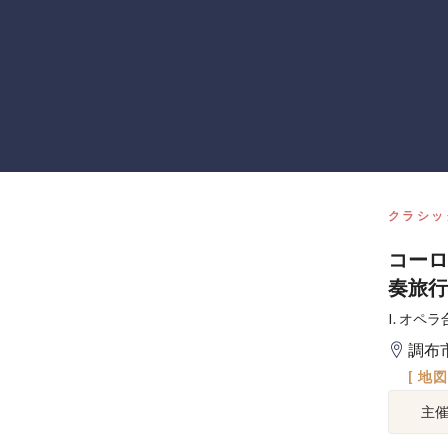
クラシッ
コーロ
奏旅行
I. オペ
調布
[ 地
主