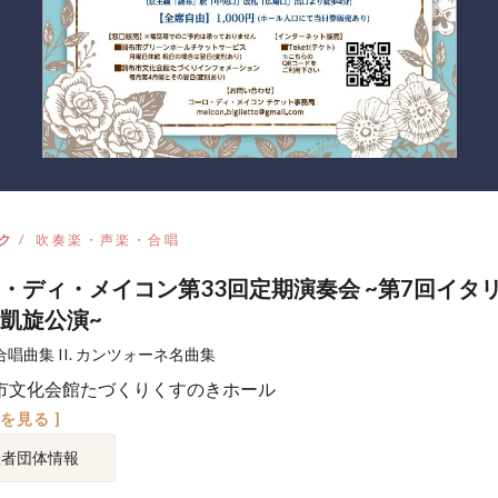
ク
吹奏楽・声楽・合唱
・ディ・メイコン第33回定期演奏会 ~第7回イタ
凱旋公演~
ラ合唱曲集 II. カンツォーネ名曲集
市文化会館たづくりくすのきホール
図を見る ]
催者団体情報