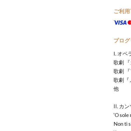
ご利用
プログ
I. オ
歌劇 
歌劇 
歌劇『
他
II. 
'O so
Non ti