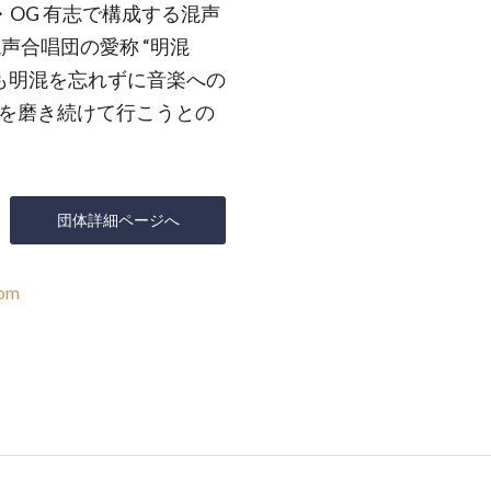
・OG 有志で構成する混声
声合唱団の愛称 “明混
ても明混を忘れずに音楽への
を磨き続けて行こうとの
団体詳細ページへ
com