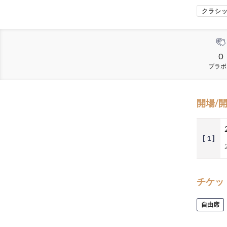
クラシ
0
ブラボ
開場/
[ 1 ]
チケッ
自由席