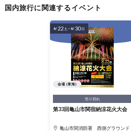
国内旅行に関連するイベント
22
30
8/
~
8/
土
日
会場 (東海)
売り切れ
第33回亀山市関宿納涼花火大会
亀山市関消防署 西側グラウンド