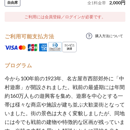
2,000
円
自由席
全
1
料金帯
ご利用には会員登録／ログインが必要です。
ご利用可能支払方法
購入方法について
プログラム
今から100年前の1923年、名古屋市西部郊外に「中
村遊廓」が開設されました。戦前の最盛期には年間
約160万人もの遊興客を集め、遊廓を中心とする一
帯は様々な商店や施設が建ち並ぶ大歓楽街となって
いました。街の景色は大きく変貌しましたが、同地
には今でも戦前の建物や特徴的な区画が残っていま