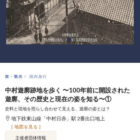
旅・観光
国内旅行
中村遊廓跡地を歩く 〜100年前に開設された
遊廓、その歴史と現在の姿を知る〜①
史料と現地を照らし合わせて見える、遊廓の姿とは？
地下鉄東山線「中村日赤」駅 2番出口地上
[ 地図を見る ]
主催者団体情報