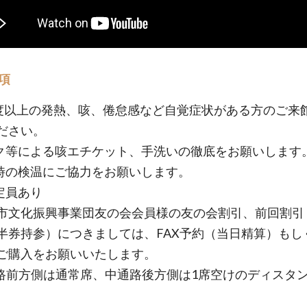
項
7.5度以上の発熱、咳、倦怠感など自覚症状がある方のご来
ださい。
スク等による咳エチケット、手洗いの徹底をお願いします
場時の検温にご協力をお願いします。
場定員あり
市文化振興事業団友の会会員様の友の会割引、前回割引
半券持参）につきましては、FAX予約（当日精算）もし
ご購入をお願いいたします。
路前方側は通常席、中通路後方側は1席空けのディスタ