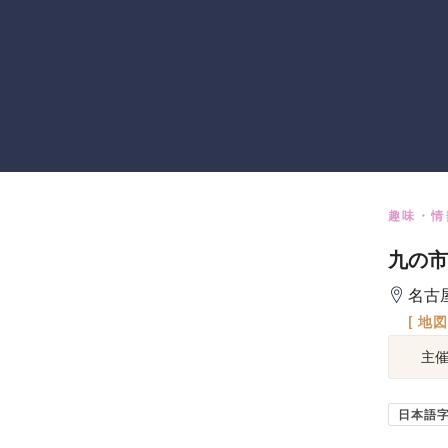
趣味・情
九の市
名古
[ 地
主
日本語