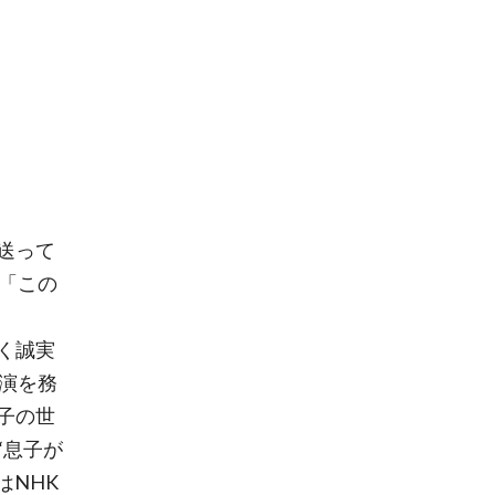
送って
「この
く誠実
演を務
子の世
“息子が
はNHK