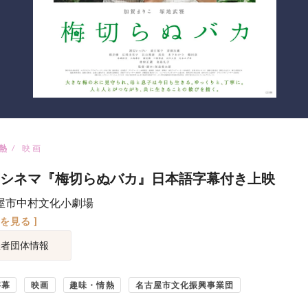
熱
映画
シネマ『梅切らぬバカ』日本語字幕付き上映
屋市中村文化小劇場
図を見る ]
催者団体情報
字幕
映画
趣味・情熱
名古屋市文化振興事業団