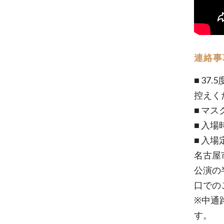
連絡事
■ 3
控えく
■ マ
■ 入
■ 入
名古屋
公演の
口での
※中通
す。