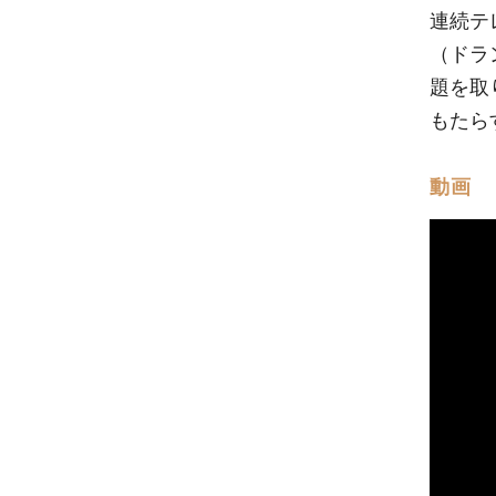
連続テ
（ドラ
題を取
もたら
動画