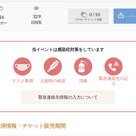
0
/ 10
329
16
シェアで
ブラボーでイベント応援
回閲覧
ボー
当イベントは感染症対策をしています
緊急連絡先の
記
マスク着用
入館時の検温
消毒
入
緊急連絡先情報の入力について
開演情報・チケット販売期間