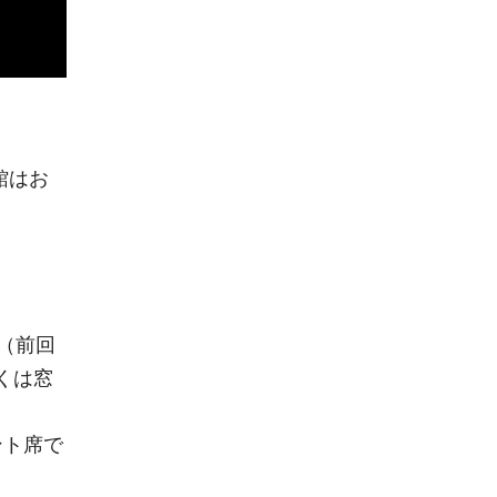
館はお
。
（前回
くは窓
ント席で