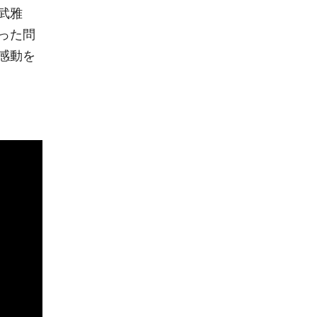
武雅
った問
感動を