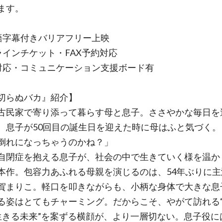
ます。
語字幕付きバリアフリー上映
ラインチケット・FAX予約対応
対応・コミュニケーション支援ボード有
切らぬバカ』紹介】
古民家で寄り添って暮らす母と息子。ささやかな毎日を
、息子が50回目の誕生日を迎えた時に母はふと気づく。
倒れになっちゃうのかね？」
自閉症を抱える息子が、社会の中で生きていく様を温か
本作。包容力あふれる母親を演じるのは、54年ぶりに主
賀まりこ。軽口を叩きながらも、小柄な身体で大きな息
る姿はとてもチャーミング。だからこそ、やがて訪れる
生きる未来”を案ずる横顔が、より一層切ない。息子役に