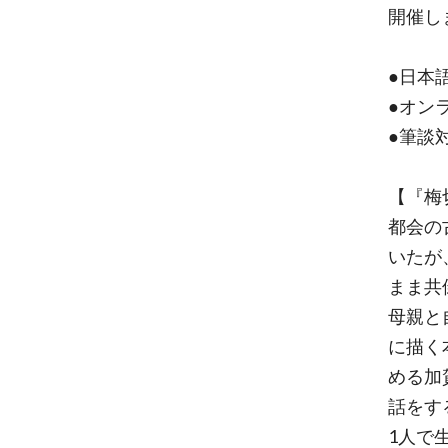
開催し
●日本
●オン
●筆談
【『梅
都会の
いたが
まま共
母親と
に描く
める加
話をす
1人で