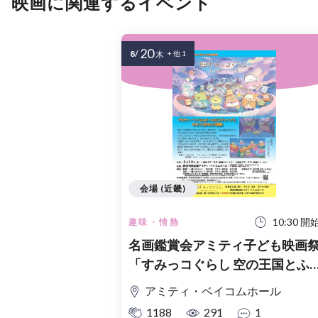
映画に関連するイベント
20
8/
木
+ 他 1
会場 (近畿)
10:30 開
趣味・情熱
名画鑑賞会アミティ子ども映画
「すみっコぐらし 空の王国とふ
たりのコ」
アミティ・ベイコムホール
1188
291
1