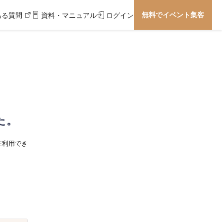
無料でイベント集客
ある質問
資料・マニュアル
ログイン
た。
在利用でき