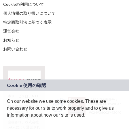
Cookieの利用について
個人情報の取り扱いについて
特定商取引法に基づく表示
運営会社
お知らせ
お問い合わせ
本サービスは、NTT
JASRAC許諾番号：
On our website we use some cookies. These are
ドコモグループの新
9024936001Y45037
規事業創出プログラ
necessary for our site to work properly and to give us
JASRAC許諾番号：
ム「docomo
9024936002Y45040
information about how our site is used.
STARTUP」を通じて
企画され、株式会社
teketにより運営され