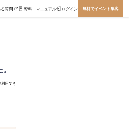
無料でイベント集客
ある質問
資料・マニュアル
ログイン
た。
在利用でき