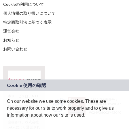
Cookieの利用について
個人情報の取り扱いについて
特定商取引法に基づく表示
運営会社
お知らせ
お問い合わせ
本サービスは、NTT
JASRAC許諾番号：
On our website we use some cookies. These are
ドコモグループの新
9024936001Y45037
規事業創出プログラ
necessary for our site to work properly and to give us
JASRAC許諾番号：
ム「docomo
9024936002Y45040
information about how our site is used.
STARTUP」を通じて
企画され、株式会社
teketにより運営され